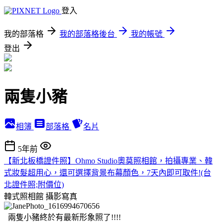
登入
我的部落格
我的部落格後台
我的帳號
登出
兩隻小豬
相簿
部落格
名片
5年前
【新北板橋證件照】Ohmo Studio奧莫照相館，拍攝專業、韓
式妝髮超用心，還可選擇背景布幕顏色，7天內即可取件!(台
北證件照;附價位)
韓式照相館
攝影寫真
兩隻小豬終於有最新形象照了!!!!