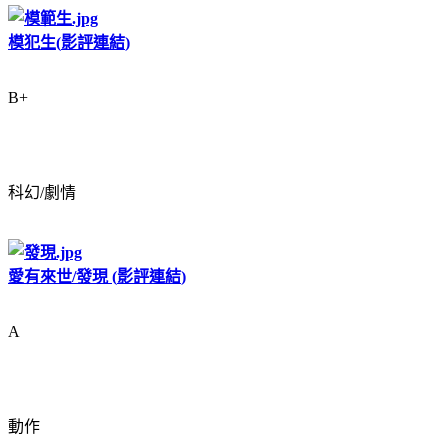
模犯生
(
影評連結
)
B+
科幻/劇情
愛有來世
/
發現
(
影評連結
)
A
動作