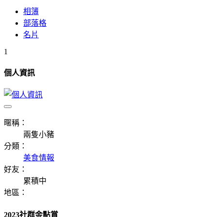
相簿
部落格
名片
1
個人資訊
暱稱：
兩隻小豬
分類：
美食情報
好友：
累積中
地區：
2023社群金點賞