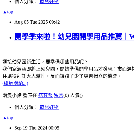
個人分類：
育兒好物
▲top
Aug
05
Tue
2025
09:42
開學季來啦！幼兒園開學用品推薦｜Wild
迎接幼兒園新生活，要準備哪些用品呢？
我們家涵涵即將上幼兒園，開始準備開學用品才發現：市面選
住還得拜託大人幫忙，反而讓孩子少了練習獨立的機會。
(繼續閱讀...)
兩隻小豬 發表在
痞客邦
留言
(0)
人氣(
)
個人分類：
育兒好物
▲top
Sep
19
Thu
2024
00:05