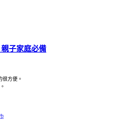
，親子家庭必備
的很方便。
。
巾