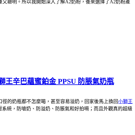
又聰明。所以我開始深入了解A2奶粉，後來選擇了A2奶粉產
獅王辛巴蘊蜜鉑金 PPSU 防脹氣奶瓶
口徑的奶瓶都不怎麼喝，甚至容易溢奶，回家後馬上換回
小獅王
氣減壓系統，防嗆奶、防溢奶、防脹氣和好拍嗝；而且外觀真的超級