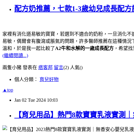
配方奶推薦，七款1-3歲幼兒成長配
家裡有消化道易敏的寶寶，若選到不適合的奶粉，一旦消化不
易敏，偶爾會有腹瀉或脹氣的問題，許多醫師推薦在這種情況
溫和，於是我一起比較了
A2牛和水解的一歲成長配方
，希望找
(繼續閱讀...)
兩隻小豬 發表在
痞客邦
留言
(2)
人氣(
)
個人分類：
育兒好物
▲top
Jan
02
Tue
2024
10:03
【育兒用品】熱門8款寶寶乳液實測｜