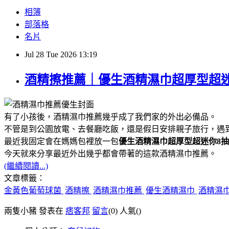
相簿
部落格
名片
Jul
28
Tue
2026
13:19
酒精擦推薦｜優生酒精濕巾超厚型超
有了小孩後，酒精濕巾推薦幾乎成了我們家的外出必備品。
不管是到公園放電、去餐廳吃飯，還是假日安排親子旅行，遇
最近我固定會在媽媽包裡放一包
優生酒精濕巾超厚型超迷你8抽
今天就來分享最近外出幾乎都會帶著的這款酒精濕巾推薦。
(繼續閱讀...)
文章標籤：
金黃色葡萄球菌
酒精擦
酒精濕巾推薦
優生酒精濕巾
酒精濕
兩隻小豬 發表在
痞客邦
留言
(0)
人氣(
)