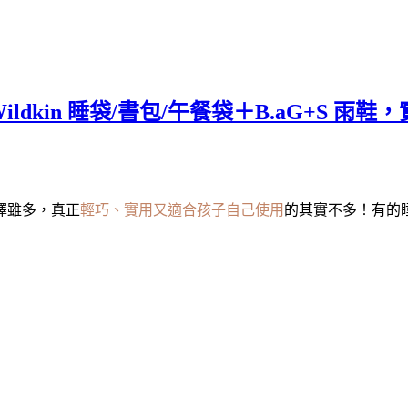
kin 睡袋/書包/午餐袋＋B.aG+S 雨
擇雖多，真正
輕巧、實用又適合孩子自己使用
的其實不多！有的