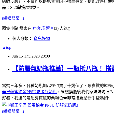
過敏反應」，不僅可以避免寶寶因不適而哭鬧，還能改善排便和
品：S-26敏兒樂3號。
(繼續閱讀...)
兩隻小豬 發表在
痞客邦
留言
(3)
人氣(
)
個人分類：
育兒好物
▲top
Jun
15
Thu
2023
20:00
【防脹氣奶瓶推薦】一瓶抵八瓶！ 搭配A
當媽三年多，各種奶瓶加起來也買了十幾個了，最喜歡的還是
辛巴蘊蜜鉑金PPSU防脹氣奶瓶
，果然換瓶後我們家妹妹喝ㄋㄟㄋ
好看，我選的是超有質感的栗粉色❤️非常推薦給新手爸媽們~
(繼續閱讀...)