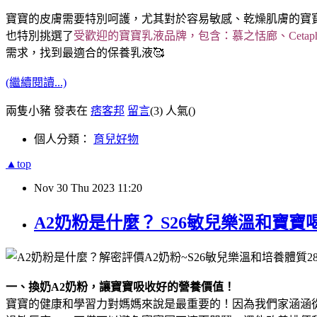
寶寶的皮膚需要特別呵護，尤其對於容易敏感、乾燥肌膚的寶
也特別挑選了
受歡迎的寶寶乳液品牌，包含：慕之恬廊、Cetaphil
需求，找到最適合的保養乳液🥰
(繼續閱讀...)
兩隻小豬 發表在
痞客邦
留言
(3)
人氣(
)
個人分類：
育兒好物
▲top
Nov
30
Thu
2023
11:20
A2奶粉是什麼？ S26敏兒樂溫和寶寶
一、換奶A2奶粉，讓寶寶吸收好的營養價值！
寶寶的健康和學習力對媽媽來說是最重要的！因為我們家涵涵