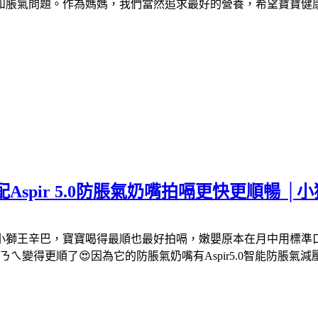
脹氣問題。作為媽媽，我們當然追求最好的營養，希望寶寶健康
spir 5.0防脹氣奶嘴拍嗝更快更順暢 │小
小獅王辛巴，寶寶喝得最順也最好拍嗝，嫩嬰原本在月中用標準
ㄟ變得更順了😍因為它的防脹氣奶嘴有Aspir5.0智能防脹