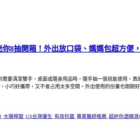
迷你8抽開箱！外出放口袋、媽媽包超方便
到需要清潔雙手、桌面或隨身用品時，隨手抽一張就能使用，真
，小巧好攜帶，又不會占用太多空間，外出使用的份量也剛剛好
巾
大腸桿菌
US台灣優生
有效抗菌
專業醫師推薦
超迷你酒精濕