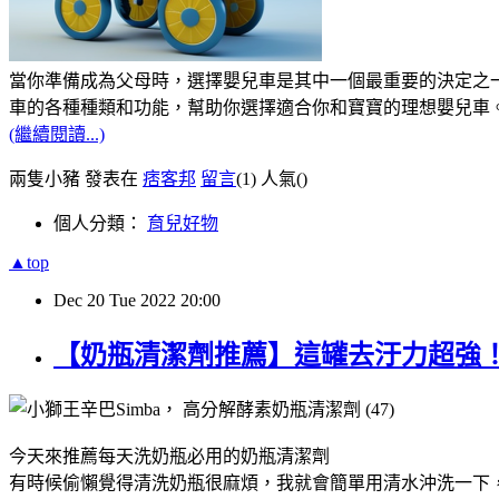
當你準備成為父母時，選擇嬰兒車是其中一個最重要的決定之
車的各種種類和功能
，
幫助你選擇適合你和寶寶的理想嬰兒車
(繼續閱讀...)
兩隻小豬 發表在
痞客邦
留言
(1)
人氣(
)
個人分類：
育兒好物
▲top
Dec
20
Tue
2022
20:00
【奶瓶清潔劑推薦】這罐去汙力超強
今天來推薦每天洗奶瓶必用的奶瓶清潔劑
有時候偷懶覺得清洗奶瓶很麻煩，我就會簡單用清水沖洗一下