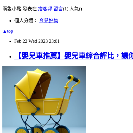
兩隻小豬 發表在
痞客邦
留言
(1)
人氣(
)
個人分類：
育兒好物
▲top
Feb
22
Wed
2023
23:01
【嬰兒車推薦】嬰兒車綜合評比，讓