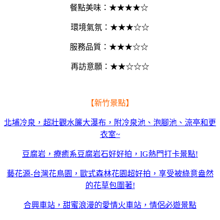
餐點美味：
★★
★
★
☆
環境氣氛：
★★
★
☆
☆
服務品質：
★★★
☆
☆
再訪意願：
★★
☆
☆
☆
【新竹景點】
北埔冷泉，超壯觀水簾大瀑布，附冷泉池、泡腳池、涼亭和更
衣室~
豆腐岩，療癒系豆腐岩石好好拍，IG熱門打卡景點!
藝花源-台灣花鳥園，歐式森林花園超好拍，享受被綠意盎然
的花草包圍著!
合興車站，甜蜜浪漫的愛情火車站，情侶必遊景點