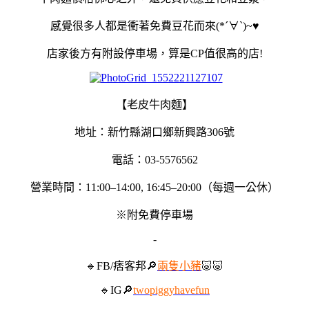
感覺很多人都是衝著免費豆花而來(*´∀`)~♥
店家後方有附設停車場，算是CP值很高的店!
【老皮牛肉麵】
地址：新竹縣湖口鄉新興路306號
電話：03-5576562
營業時間：11:00–14:00, 16:45–20:00（每週一公休）
※附免費停車場
-
🔹FB/痞客邦🔎
兩隻小豬
🐷🐷
🔹IG🔎
twopiggyhavefun