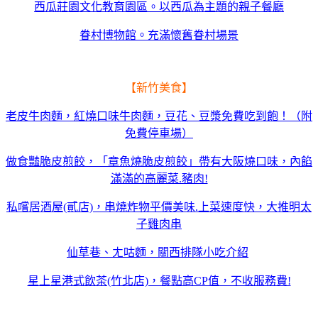
西瓜莊園文化教育園區。以西瓜為主題的親子餐廳
眷村博物館。充滿懷舊眷村場景
【新竹美食】
老皮牛肉麵，紅燒口味牛肉麵，豆花、豆漿免費吃到飽！（附
免費停車場）
做食豔脆皮煎餃，「章魚燒脆皮煎餃」帶有大阪燒口味，內餡
滿滿的高麗菜.豬肉!
私嚐居酒屋(貳店)，串燒炸物平價美味.上菜速度快，大推明太
子雞肉串
仙草巷、ㄤ咕麵，關西排隊小吃介紹
星上星港式飲茶(竹北店)，餐點高CP值，不收服務費!