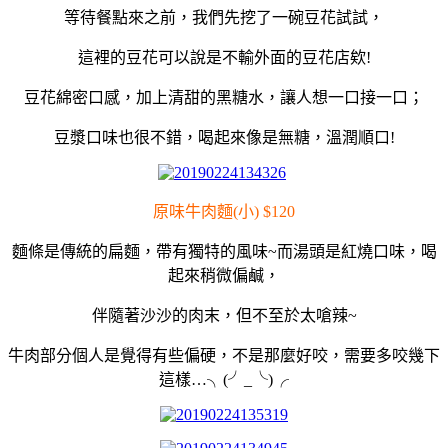
等待餐點來之前，我們先挖了一碗豆花試試，
這裡的豆花可以說是不輸外面的豆花店欸!
豆花綿密口感，加上清甜的黑糖水，讓人想一口接一口；
豆漿口味也很不錯，喝起來像是無糖，溫潤順口!
原味牛肉麵(小) $120
麵條是傳統的扁麵，帶有獨特的風味~而湯頭是紅燒口味，喝
起來稍微偏鹹，
伴隨著沙沙的肉末，但不至於太嗆辣~
牛肉部分個人是覺得有些偏硬，不是那麼好咬，需要多咬幾下
這樣…╮(╯_╰)╭