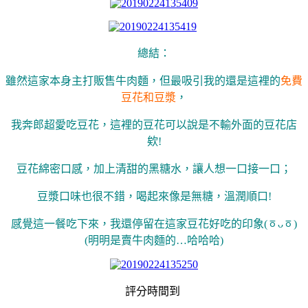
總結：
雖然這家本身主打販售牛肉麵，
但最吸引我的還是這裡的
免費
豆花和豆漿
，
我奔郎超愛吃豆花，
這裡的豆花可以說是不輸外面的豆花店
欸!
豆花綿密口感，加上清甜的黑糖水，讓人想一口接一口；
豆漿口味也很不錯，喝起來像是無糖，溫潤順口!
感覺這一餐吃下來，我還停留在這家豆花好吃的印象(ㆆᴗㆆ)
(明明是賣牛肉麵的…哈哈哈)
評分時間到