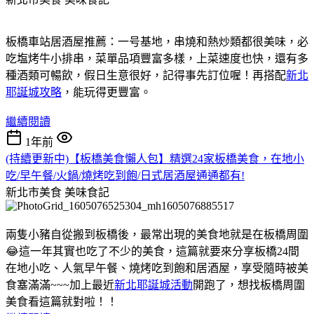
板橋車站居酒屋推薦：一号基地，串燒和熱炒類都很美味，必
吃塩烤牛小排串，菜單品項豐富多樣，上菜速度也快，還有多
種酒類可暢飲，假日生意很好，記得事先訂位喔！再搭配
新北
耶誕城攻略
，能玩得更豐富。
繼續閱讀
1年前
(持續更新中)【板橋美食懶人包】精選24家板橋美食，在地小
吃/早午餐/火鍋/燒烤吃到飽/日式居酒屋通通都有!
新北市美食
美味食記
兩隻小豬自從搬到板橋後，最常出現的美食地就是在板橋周圍
😂這一年其實也吃了不少的美食，這篇就要來分享板橋24間
在地小吃、人氣早午餐、燒烤吃到飽和居酒屋，享受隨時被美
食塞滿滿~~~加上最近
新北耶誕城活動
開跑了，想找板橋周圍
美食看這篇就對啦！！