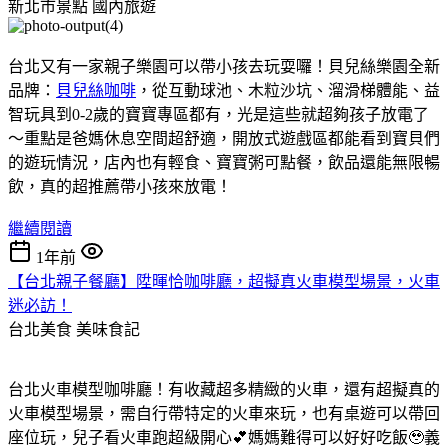
新北市景點
國內旅遊
台北又有一家親子樂園可以帶小孩去玩耍囉！貝兒絲樂園全新
品牌：
貝兒絲咖啡
，從互動球池、木粒沙坑、溜滑梯體能、益
智玩具到0-2歲的寶寶專區都有，光是這些就超夠孩子放電了
～重點是爸媽休息空間超舒適，開放式遊戲區都能看到寶貝們
的遊玩情況，店內也有輕食、寶寶粥可點餐，飲品還能無限暢
飲，真的超推薦帶小孩來放電！
繼續閱讀
1年前
【台北親子餐廳】陞暉恰咖啡廳，超擬真火車模型場景，火車
迷必訪！
台北美食
美味食記
台北火車模型咖啡廳！有收藏超多精緻的火車，還有超擬真的
火車模型場景，需自行帶特定的火車來玩，也有桌遊可以帶回
座位玩，兒子看火車跑超級開心💕媽媽難得可以好好吃飯🥹義