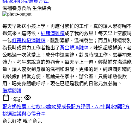
紹/飲用心得/購買方式）
滋補養身食品
生活綜合
每天早起送小孩上學，再應付繁忙的工作，真的讓人累得喘不
過氣來。這時候，
純煉滴雞精
成了我的救星！每天早上空腹喝
一包
紅棗枸杞滴雞精
，酸甜濃郁、溫補養生；而且純煉還特別
為長時或勞力工作者推出了
黃金蜆滴雞精
，味道超級鮮美，老
公喝過一次就愛上！成分中還含鋅，對長時間工作、需要補充
體力、考生來說真的超適合。每天早上一包，輕鬆補充滿滿能
量，讓人感受到身體的滋補和溫暖。更棒的是，純煉滴雞精的
包裝設計相當方便，無論是在家中、辦公室，只需加熱後飲
用，喝完身體暖呼呼，現在已經是我們的日常元氣必備。
繼續閱讀
1年前
配方奶推薦，七款1-3歲幼兒成長配方評價、A2牛與水解配方
挑選建議與心得分享
育兒好物
親子育兒