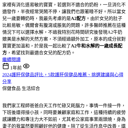
家裡有消化道易敏的寶寶，若選到不適合的奶粉，一旦消化不
適發作，半夜經常哭鬧不停，讓我們也跟著睡不好。所以當女
兒一歲要轉奶時，我最先考慮的是
A2配方
。由於女兒的肚子
比較易敏，偶爾會有腹瀉或脹氣的問題，許多醫師推薦在這種
情況下可以選擇水解，不過我特別花時間研究後發現A2牛奶
媲美是水解的天然方案，不須經過額外加工，原本的成分就對
寶寶更加溫和，於是我一起比較了
A2牛和水解的一歲成長配
方
，希望找到最適合女兒的配方奶。
繼續閱讀
1年前
2024護肝保健品評比，5款護肝保健品推薦、挑選建議與心得
分享
保健食品
生活綜合
我們家工程師爸爸白天工作忙碌又耗腦力，事情一件接一件，
下班後還得接小孩，同時要兼顧家庭和工作，這種持續的疲勞
感讓體力和專注力大不如前，尤其老公家庭事業兩頭燒，身為
妻子的我當然要照顧好他的健康。除了從生活作息中改善，還