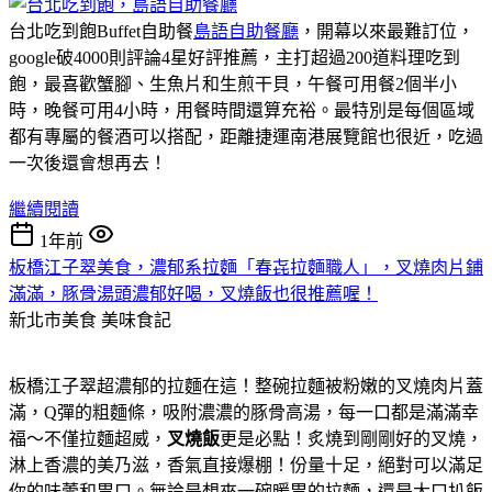
台北吃到飽Buffet自助餐
島語自助餐廳
，開幕以來最難訂位，
google破4000則評論4星好評推薦，主打超過200道料理吃到
飽，最喜歡蟹腳、生魚片和生煎干貝，午餐可用餐2個半小
時，晚餐可用4小時，用餐時間還算充裕。最特別是每個區域
都有專屬的餐酒可以搭配，距離捷運南港展覽館也很近，吃過
一次後還會想再去！
繼續閱讀
1年前
板橋江子翠美食，濃郁系拉麵「春㐂拉麵職人」，叉燒肉片鋪
滿滿，豚骨湯頭濃郁好喝，叉燒飯也很推薦喔！
新北市美食
美味食記
板橋江子翠超濃郁的拉麵在這！整碗拉麵被粉嫩的叉燒肉片蓋
滿，Q彈的粗麵條，吸附濃濃的豚骨高湯，每一口都是滿滿幸
福～不僅拉麵超威，
叉燒飯
更是必點！炙燒到剛剛好的叉燒，
淋上香濃的美乃滋，香氣直接爆棚！份量十足，絕對可以滿足
你的味蕾和胃口。無論是想來一碗暖胃的拉麵，還是大口扒飯