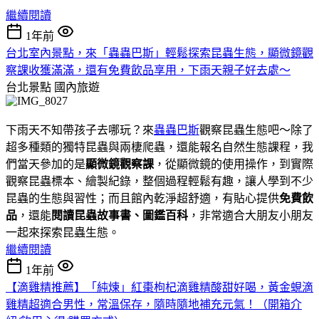
繼續閱讀
1年前
台北室內景點，來「蟲蟲巴斯」輕鬆探索昆蟲生態，顯微鏡觀
察課收獲滿滿，還有免費飲品享用，下雨天親子好去處～
台北景點
國內旅遊
下雨天不知帶孩子去哪玩？來
蟲蟲巴斯
觀察昆蟲生態吧～除了
超多種類的獨特昆蟲與兩棲爬蟲，還能報名自然生態課程，我
們當天參加的是
顯微鏡觀察課
，從顯微鏡的使用操作，到實際
觀察昆蟲標本、繪製紀錄，整個過程輕鬆有趣，讓人學到不少
昆蟲的生態與習性；而且館內乾淨超舒適，有貼心提供
免費飲
品
，還能
閱讀昆蟲故事書、圖鑑百科
，非常適合大朋友小朋友
一起來探索昆蟲生態。
繼續閱讀
1年前
【滴雞精推薦】「純煉」紅棗枸杞滴雞精酸甜好喝，黃金蜆滴
雞精超適合男性，常溫保存，隨時隨地補充元氣！（開箱介