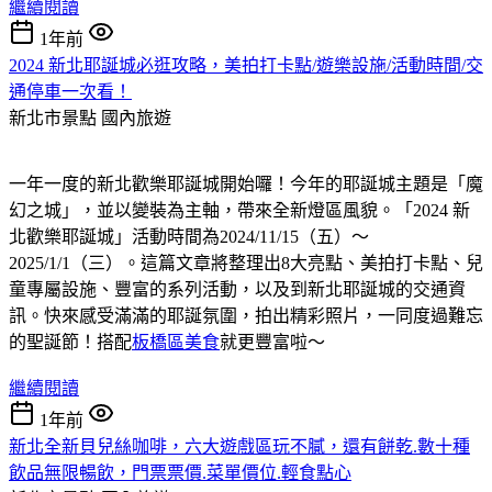
繼續閱讀
1年前
2024 新北耶誕城必逛攻略，美拍打卡點/遊樂設施/活動時間/交
通停車一次看！
新北市景點
國內旅遊
一年一度的新北歡樂耶誕城開始囉！今年的耶誕城主題是「魔
幻之城」，並以變裝為主軸，帶來全新燈區風貌。「2024 新
北歡樂耶誕城」活動時間為2024/11/15（五）～
2025/1/1（三）。這篇文章將整理出8大亮點、美拍打卡點、兒
童專屬設施、豐富的系列活動，以及到新北耶誕城的交通資
訊。快來感受滿滿的耶誕氛圍，拍出精彩照片，一同度過難忘
的聖誕節！搭配
板橋區美食
就更豐富啦～
繼續閱讀
1年前
新北全新貝兒絲咖啡，六大遊戲區玩不膩，還有餅乾.數十種
飲品無限暢飲，門票票價.菜單價位.輕食點心