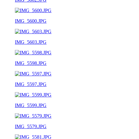
IMG_5600.JPG
IMG_5603.JPG
IMG_5598.JPG
IMG_5597.JPG
IMG_5599.JPG
IMG_5579.JPG