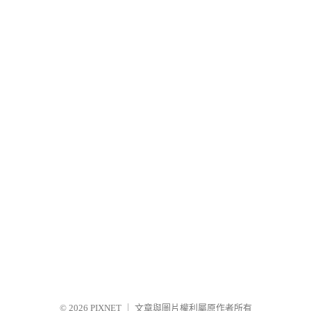
© 2026
PIXNET
｜
文章與圖片權利屬原作者所有