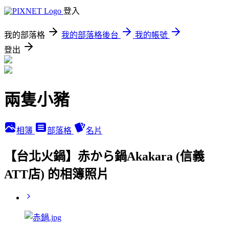
登入
我的部落格
我的部落格後台
我的帳號
登出
兩隻小豬
相簿
部落格
名片
【台北火鍋】赤から鍋Akakara (信義
ATT店) 的相簿照片