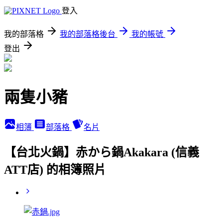
登入
我的部落格
我的部落格後台
我的帳號
登出
兩隻小豬
相簿
部落格
名片
【台北火鍋】赤から鍋Akakara (信義
ATT店) 的相簿照片