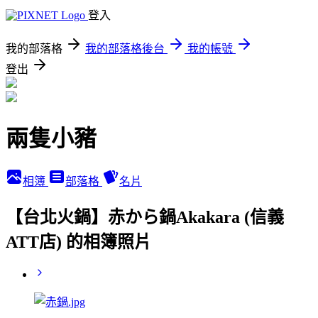
登入
我的部落格
我的部落格後台
我的帳號
登出
兩隻小豬
相簿
部落格
名片
【台北火鍋】赤から鍋Akakara (信義
ATT店) 的相簿照片