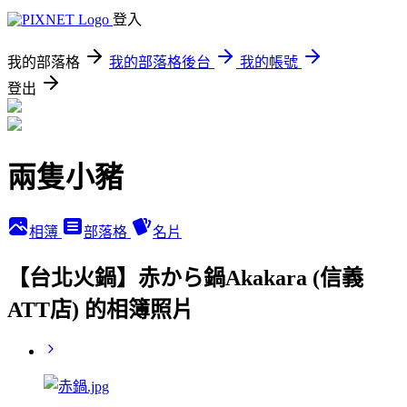
登入
我的部落格
我的部落格後台
我的帳號
登出
兩隻小豬
相簿
部落格
名片
【台北火鍋】赤から鍋Akakara (信義
ATT店) 的相簿照片